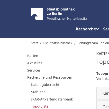
Recherche
Ser
Start
Die Staatsbibliothek
Leitungsteam und Ab
KARTE
Karten
Topo
Aktuelles
Services
Topogr
Recherche und Ressourcen
Verlin
Katalogübersicht
StabiKat
Kar
IKAR-Altkartendatenbank
Topo-Liste
Geo