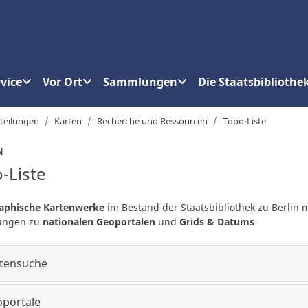
vice
Vor Ort
Sammlungen
Die Staatsbibliothe
teilungen
Karten
Recherche und Ressourcen
Topo-Liste
N
-Liste
aphische Kartenwerke
im Bestand der Staatsbibliothek zu Berlin m
kungen zu
nationalen Geoportalen
und
Grids & Datums
tensuche
portale