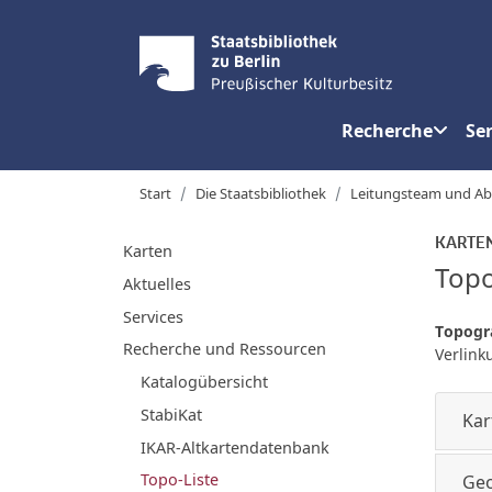
Recherche
Ser
Start
Die Staatsbibliothek
Leitungsteam und Ab
KARTE
Karten
Topo
Aktuelles
Services
Topogr
Recherche und Ressourcen
Verlin
Katalogübersicht
StabiKat
Kar
IKAR-Altkartendatenbank
Topo-Liste
Geo