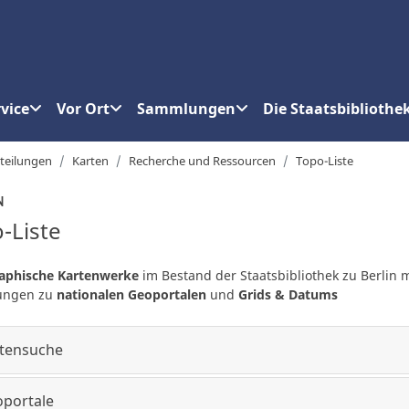
vice
Vor Ort
Sammlungen
Die Staatsbibliothe
teilungen
Karten
Recherche und Ressourcen
Topo-Liste
N
-Liste
aphische Kartenwerke
im Bestand der Staatsbibliothek zu Berlin m
kungen zu
nationalen Geoportalen
und
Grids & Datums
tensuche
portale