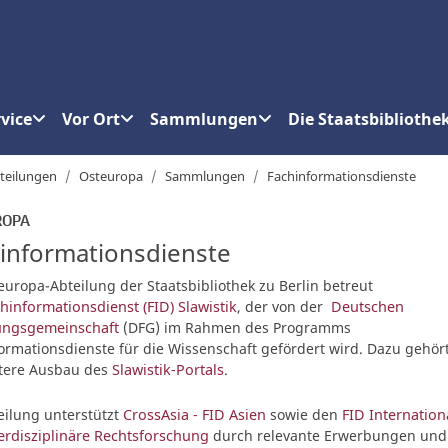
vice
Vor Ort
Sammlungen
Die Staatsbibliothe
teilungen
Osteuropa
Sammlungen
Fachinformationsdienste
ROPA
informationsdienste
europa-Abteilung der Staatsbibliothek zu Berlin betreut
hinformationsdienst (FID) Slawistik
, der von der
Deutschen
ungsgemeinschaft
(DFG) im Rahmen des Programms
ormationsdienste für die Wissenschaft gefördert wird. Dazu gehör
itere Ausbau des
Slawistik-Portals
.
eilung unterstützt
CrossAsia - FID Asien
sowie den
FID Internation
erdisziplinäre Rechtsforschung
durch relevante Erwerbungen und