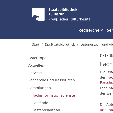
Recherche
Ser
Start
Die Staatsbibliothek
Leitungsteam und Ab
OSTEU
Osteuropa
Fach
Aktuelles
Die Ost
Services
den
Fac
Recherche und Ressourcen
Forsch
Sammlungen
Fachinf
der we
Fachinformationsdienste
Bestände
Die Abt
und int
Bestandsaufbau