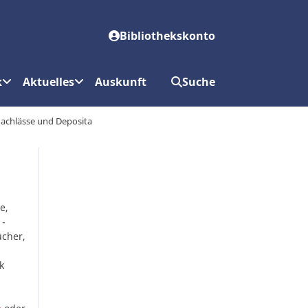
Bibliothekskonto
k
Aktuelles
Auskunft
Suche
achlässe und Deposita
e,
 -
ücher,
k