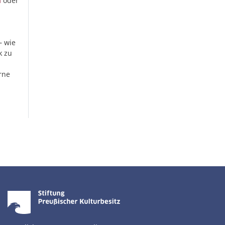
n
oder
– wie
k zu
rne