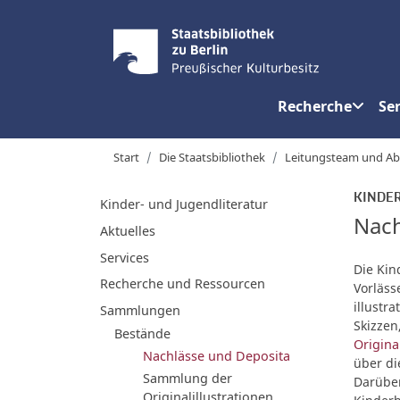
Recherche
Ser
Start
Die Staatsbibliothek
Leitungsteam und Ab
KINDER
Kinder- und Jugendliteratur
Nach
Aktuelles
Services
Die Kin
Recherche und Ressourcen
Vorläss
illustr
Sammlungen
Skizzen
Bestände
Origina
Nachlässe und Deposita
über di
Sammlung der
Darüber
Originalillustrationen