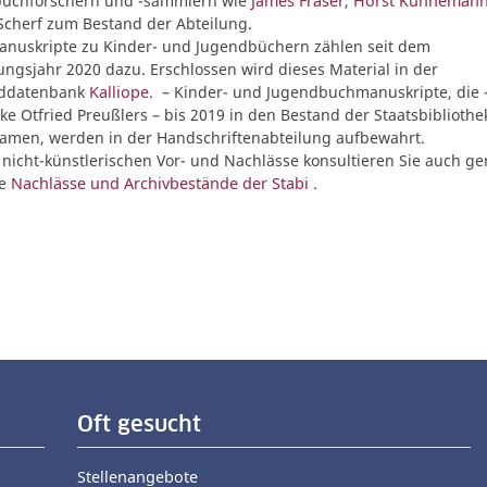
buchforschern und -sammlern wie
James Fraser
,
Horst Künneman
Scherf zum Bestand der Abteilung.
nuskripte zu Kinder- und Jugendbüchern zählen seit dem
ngsjahr 2020 dazu. Erschlossen wird dieses Material in der
ddatenbank
Kalliope
. – Kinder- und Jugendbuchmanuskripte, die 
ke Otfried Preußlers – bis 2019 in den Bestand der Staatsbibliothe
kamen, werden in der Handschriftenabteilung aufbewahrt.
e nicht-künstlerischen Vor- und Nachlässe konsultieren Sie auch ge
te
Nachlässe und Archivbestände der Stabi
.
Oft gesucht
Stellenangebote