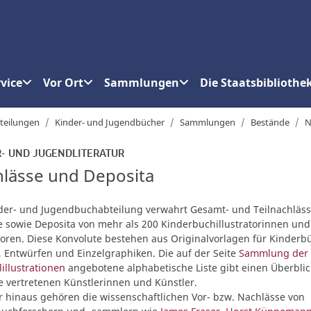
vice
Vor Ort
Sammlungen
Die Staatsbibliothe
teilungen
Kinder- und Jugendbücher
Sammlungen
Bestände
N
- UND JUGENDLITERATUR
lässe und Deposita
der- und Jugendbuchabteilung verwahrt Gesamt- und Teilnachläss
e sowie Deposita von mehr als 200 Kinderbuchillustratorinnen und
atoren. Diese Konvolute bestehen aus Originalvorlagen für Kinderb
, Entwürfen und Einzelgraphiken. Die auf der Seite
Sammlung der
lillustrationen
angebotene alphabetische Liste gibt einen Überblic
e vertretenen Künstlerinnen und Künstler.
 hinaus gehören die wissenschaftlichen Vor- bzw. Nachlässe von